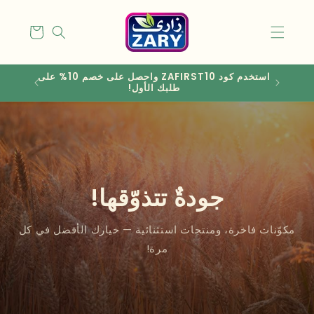
انتقل
إلى
المحتوى
Cart
استخدم كود ZAFIRST10 واحصل على خصم 10% على
طلبك الأول!
جودةٌ تتذوّقها!
مكوّنات فاخرة، ومنتجات استثنائية — خيارك الأفضل في كل
مرة!