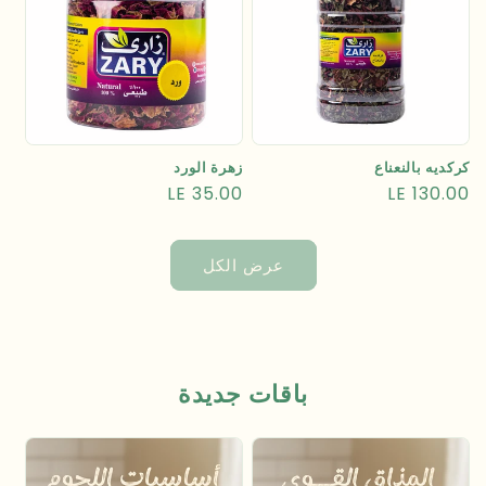
كركديه بالنعناع
زهرة الورد
السعر
LE 130.00
السعر
LE 35.00
العادي
العادي
عرض الكل
باقات جديدة